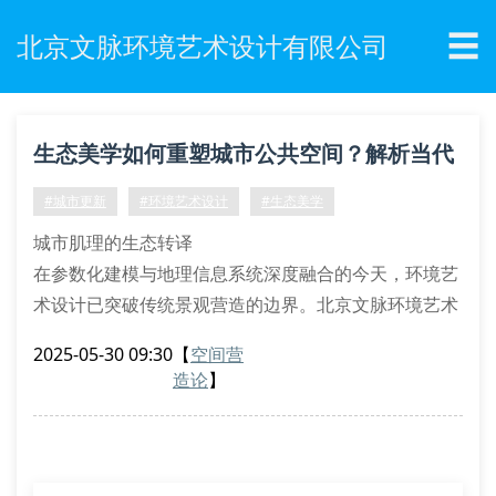
☰
北京文脉环境艺术设计有限公司
生态美学如何重塑城市公共空间？解析当代
环境艺术设计新范式
#城市更新
#环境艺术设计
#生态美学
城市肌理的生态转译
在参数化建模与地理信息系统深度融合的今天，环境艺
术设计已突破传统景观营造的边界。北京文脉环境艺术
设计有限公司通过微气候模拟技术，将生物形态学原理
2025-05-30 09:30
【
空间营
植入城市界面设计，运用植物群落演替规律构建弹性海
造论
】
绵系统。这种基于生态服务功能的空间叙事方式，成功
实现了雨水花园与透水铺装的生态效能转化。
建构语言的跨学科融合
当代建筑设计正经历着材料拓扑学与结构仿生学的双重